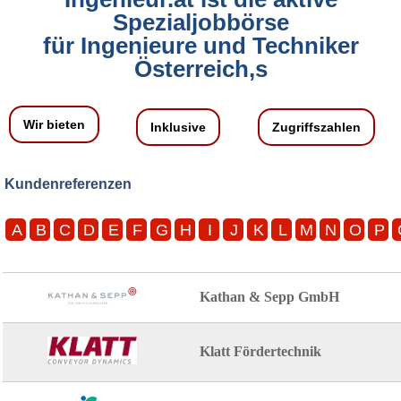
Spezialjobbörse
für Ingenieure und Techniker
Österreich,s
Wir bieten
Inklusive
Zugriffszahlen
Kundenreferenzen
A
B
C
D
E
F
G
H
I
J
K
L
M
N
O
P
Kathan & Sepp GmbH
Klatt Fördertechnik