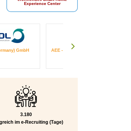
Experience Center
y) GmbH
AEE - Institut für Nachhaltige
HOLZKE
Technologien
3.180
greich im e-Recruiting (Tage)