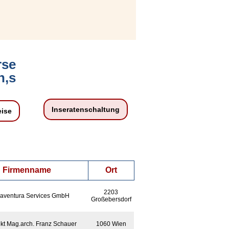
rse
h,s
Inseratenschaltung
eise
Firmenname
Ort
2203
aventura Services GmbH
Großebersdorf
ekt Mag.arch. Franz Schauer
1060 Wien