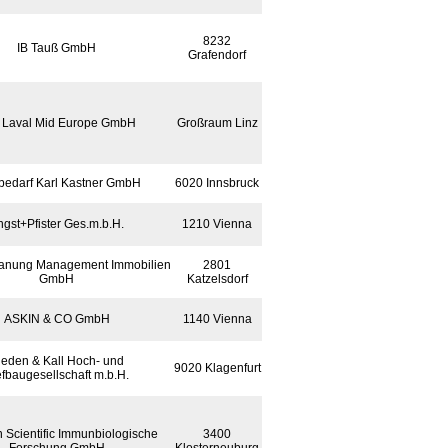
8232
IB Tauß GmbH
Grafendorf
a Laval Mid Europe GmbH
Großraum Linz
bedarf Karl Kastner GmbH
6020 Innsbruck
ngst+Pfister Ges.m.b.H.
1210 Vienna
anung Management Immobilien
2801
GmbH
Katzelsdorf
ASKIN & CO GmbH
1140 Vienna
ieden & Kall Hoch- und
9020 Klagenfurt
efbaugesellschaft m.b.H.
 Scientific Immunbiologische
3400
Forschung GmbH
Klosterneuburg