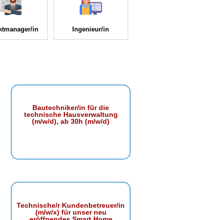
ktmanager/in
Ingenieur/in
Bautechniker/in für die
technische Hausverwaltung
(m/w/d), ab 30h (m/w/d)
Technische/r Kundenbetreuer/in
(m/w/x) für unser neu
eröffnendes Smart Home