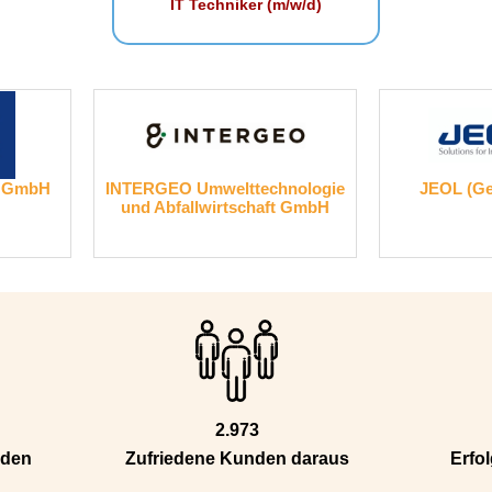
IT Techniker (m/w/d)
H
INTERGEO Umwelttechnologie
JEOL (German
und Abfallwirtschaft GmbH
2.973
nden
Zufriedene Kunden daraus
Erfol