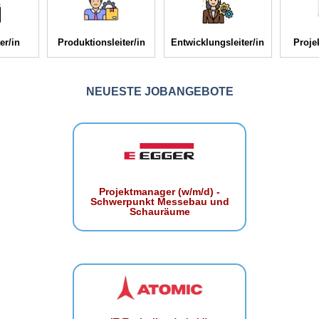
er/in
Produktionsleiter/in
Entwicklungsleiter/in
Proje
NEUESTE JOBANGEBOTE
Projektmanager (w/m/d) -
Schwerpunkt Messebau und
Schauräume