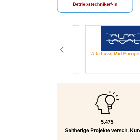
Betriebstechniker/-in
Transelektronik Messgeräte
Alfa Laval Mid Europe Gmb
GmbH
5.475
Seitherige Projekte versch. Ku