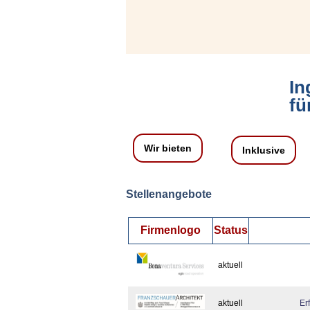
In
fü
Wir bieten
Inklusive
Stellenangebote
Firmenlogo
Status
aktuell
aktuell
Er