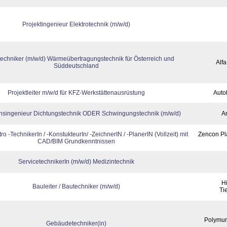
Projektingenieur Elektrotechnik (m/w/d)
techniker (m/w/d) Wärmeübertragungstechnik für Österreich und
Alf
Süddeutschland
Projektleiter m/w/d für KFZ-Werkstättenausrüstung
Auto
onsingenieur Dichtungstechnik ODER Schwingungstechnik (m/w/d)
A
o -TechnikerIn / -KonstukteurIn/ -ZeichnerIN / -PlanerIN (Vollzeit) mit
Zencon Pl
CAD/BIM Grundkenntnissen
ServicetechnikerIn (m/w/d) Medizintechnik
H
Bauleiter / Bautechniker (m/w/d)
Ti
Polymun
Gebäudetechniker(in)