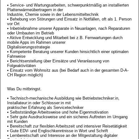
• Service- und Wartungsarbeiten, schwerpunktmäßig an installierten
Plattenwärmeübertragern in der
Industrie, Chemie sowie in der Lebensmitteltechnik
• Behebung von Störungen und Einsatz in Notfällen, oft als 1. Person
vor Ort
• Inbetriebnahme unserer Apparate in Neuanlagen, nach Reparaturen
oder Umbauten im Betrieb
• Aktive Entwicklung und Mitarbeit bei z.B. Fernwartungen durch
mobile Apps im Rahmen unserer
Digitalisierungsstrategie
• Kompetente Beratung unserer Kunden hinsichtlich einer optimalen
Fahrweise
• Berichtserstellung über Einsätze und Veranlassung von
Folgeaktivitäten
• Einsatz vom Wohnsitz aus (bei Bedarf auch in der gesamten D-A-
CH Region möglich)
Was Du mitbringst.
• Technisch-mechanische Ausbildung wie Betriebstechniker:in,
Installateur:in oder Schlosser:in mit
praktischer Erfahrung als Servicetechniker
• Selbstständige Arbeitsweise und hohe Eigenmotivation
• Sehr gute Ausdrucksweise und ein sicheres Auftreten im Umgang
mit Kunden
• Bereitschaft zur flexiblen Arbeitszeit und intensiver Reisetätigkeit
• Gute EDV- und Englischkenntnisse in Wort und Schrift
• Lernbereitschaft und Interesse an der Mitgestaltung digitaler