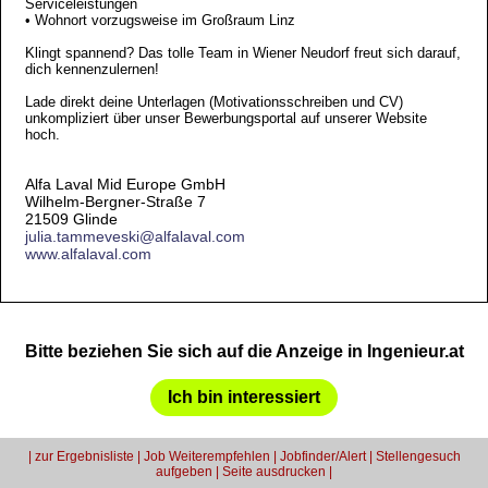
Serviceleistungen
• Wohnort vorzugsweise im Großraum Linz
Klingt spannend? Das tolle Team in Wiener Neudorf freut sich darauf,
dich kennenzulernen!
Lade direkt deine Unterlagen (Motivationsschreiben und CV)
unkompliziert über unser Bewerbungsportal auf unserer Website
hoch.
Alfa Laval Mid Europe GmbH
Wilhelm-Bergner-Straße 7
21509 Glinde
julia.tammeveski@alfalaval.com
www.alfalaval.com
Bitte beziehen Sie sich auf die Anzeige in Ingenieur.at
Ich bin interessiert
|
zur Ergebnisliste
|
Job Weiterempfehlen
|
Jobfinder/Alert
|
Stellengesuch
aufgeben
|
Seite ausdrucken
|